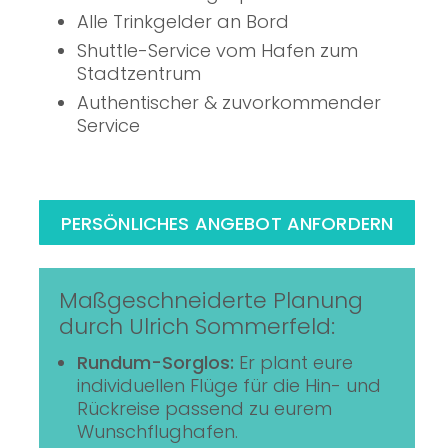
Alle Trinkgelder an Bord
Shuttle-Service vom Hafen zum
Stadtzentrum
Authentischer & zuvorkommender
Service
PERSÖNLICHES ANGEBOT ANFORDERN
Maßgeschneiderte Planung
durch Ulrich Sommerfeld:
Rundum-Sorglos:
Er plant eure
individuellen Flüge für die Hin- und
Rückreise passend zu eurem
Wunschflughafen.