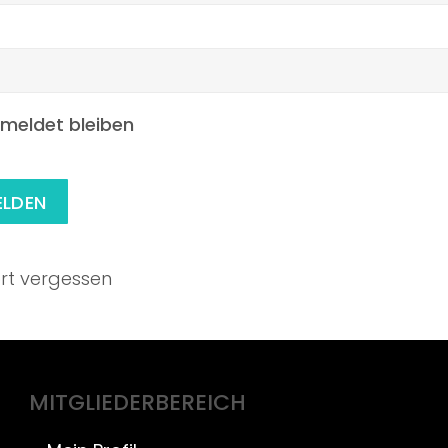
eldet bleiben
rt vergessen
MITGLIEDERBEREICH