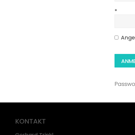
*
Angem
Passwo
KONTAKT
Gerhard Trinkl